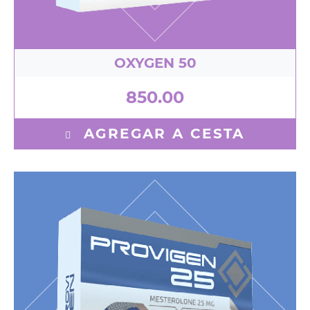
OXYGEN 50
850.00
AGREGAR A CESTA
Mesterolone 25 mg