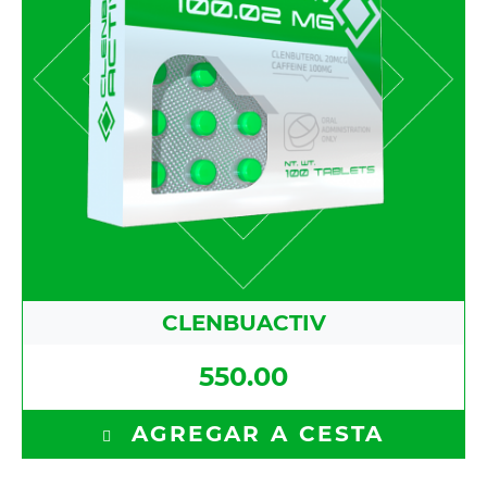
CLENBUACTIV
550.00
AGREGAR A CESTA
Clenbuterol 20 mcg - Yohimbine HCL 5 mg