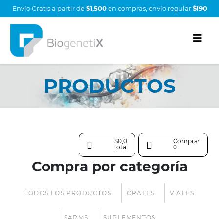
Envío Gratis a partir de
$1,500
en compras, envío regular
$190
PRODUCTOS
$0,0
Comprar
Total
0
Compra por categoría
TODOS LOS PRODUCTOS
ORALES
VIALES
SARMS
SUPLEMENTOS