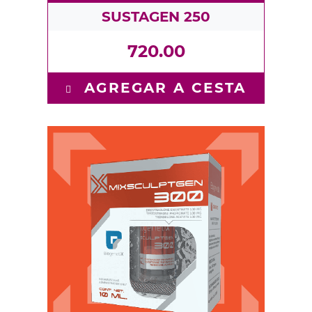
SUSTAGEN 250
720.00
Drostanolone Enanthate 100 mg -
Testosterone Propionate 100 mg -
AGREGAR A CESTA
Trenbolone Acet