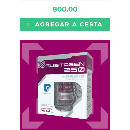
800.00
Testosterone Propionate 30 mg -
Testosterone Phenylpropionate 60
AGREGAR A CESTA
mg - Testostero