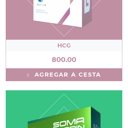
HCG
800.00
AGREGAR A CESTA
Somatrope 50 IU