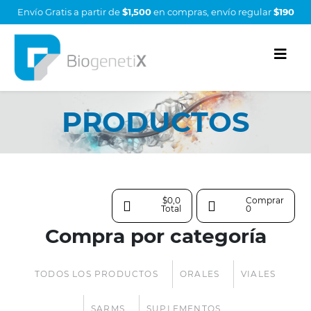
Envío Gratis a partir de
$1,500
en compras, envío regular
$190
PRODUCTOS
$0,0
Comprar
Total
0
Compra por categoría
TODOS LOS PRODUCTOS
ORALES
VIALES
SARMS
SUPLEMENTOS