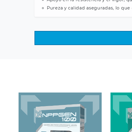
Pureza y calidad aseguradas, lo que 
Nandrolone Phenylpropionate
Test
100 mg