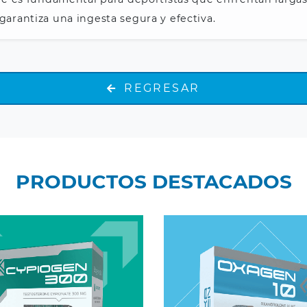
garantiza una ingesta segura y efectiva.
REGRESAR
osterone Cypionate 300
PRODUCTOS DESTACADOS
mg
Oxandrolone 10 