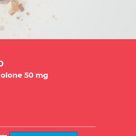
0
olone 50 mg