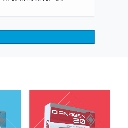
mg
Methandrostenolone 20 mg