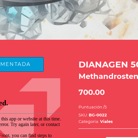
DIANAGEN 5
UMENTADA
Methandrosten
700.00
Puntuación
/5
SKU:
BG-0022
Categoría:
Viales