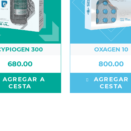
CYPIOGEN 300
OXAGEN 10
680.00
800.00
AGREGAR A
AGREGAR
CESTA
CESTA