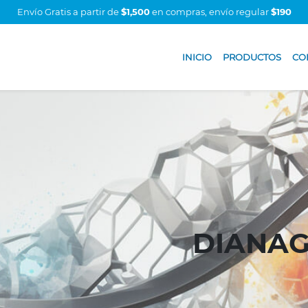
Envío Gratis a partir de
$1,500
en compras, envío regular
$190
INICIO
PRODUCTOS
CO
DIANAG